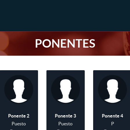
PONENTES
Ponente 2
Ponente 3
Ponente 4
Puesto
Puesto
P