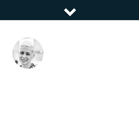
Eventscase
Empieza:
10:00 AM
Marzo
Acaba:
11:59 PM
27 - 11
Añadir a la agenda