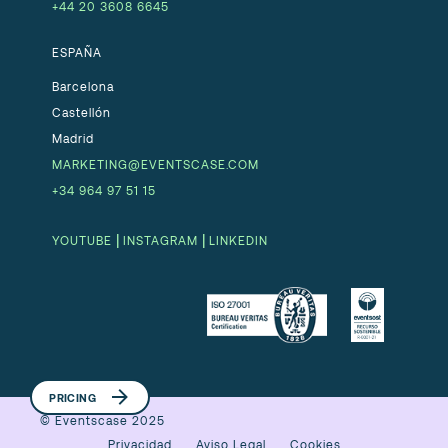
+44 20 3608 6645
ESPAÑA
Barcelona
Castellón
Madrid
MARKETING@EVENTSCASE.COM
+34 964 97 51 15
|
|
YOUTUBE
INSTAGRAM
LINKEDIN
PRICING
© Eventscase 2025
Privacidad
Aviso Legal
Cookies