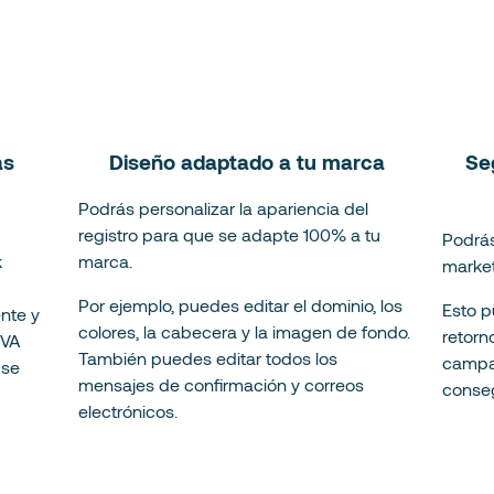
as
Diseño adaptado a tu marca
Se
Podrás personalizar la apariencia del
registro para que se adapte 100% a tu
Podrá
k
marca.
market
Por ejemplo, puedes editar el dominio, los
Esto p
ente y
colores, la cabecera y la imagen de fondo.
retorn
IVA
También puedes editar todos los
campañ
 se
mensajes de confirmación y correos
conseg
electrónicos.