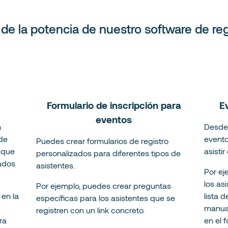
de la potencia de nuestro software de reg
Formulario de inscripción para
E
eventos
n
Desde 
 de
evento
Puedes crear formularios de registro
 que
asisti
personalizados para diferentes tipos de
zados
asistentes.
Por ej
los as
Por ejemplo, puedes crear preguntas
 en la
lista 
específicas para los asistentes que se
manua
registren con un link concreto.
ra
en el f