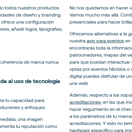
o todos nuestros productos
No nos quedamos en hacer 
idades de diseño y branding.
Vamos mucho más allá. Combi
e ofrece una configuración
presenciales para hacer brill
ores, añadir logos, tipografías,
Ofrecemos alternativas a la 
nuestra
app para eventos
en 
encontrarás toda la informaci
patrocinadores, mapas del ven
a coherencia de marca nunca
para que puedan interactuar en
optas por eventos híbridos o 
digital puedes disfrutar de 
a al uso de tecnología
una web.
Además, respecto a los sopor
ra tu capacidad para
acreditaciones
, en las que i
oluciones y enfoques.
hacer seguimiento en el chec
a los parámetros de tu marca
nmediata, una imagen
acreditaciones. Y esto no te
umenta tu reputación como
hardware específico para
imp