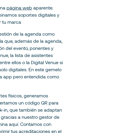
una
página web
aparente.
namos soportes digitales y
ar tu marca
gestión de la agenda como
la que, además de la agenda,
ón del evento, ponentes y
ue, la lista de asistentes
tre ellos o la Digital Venue si
solo digitales. En este gemelo
una app pero entendida como
tes físicos, generamos
nsertamos un código QR para
k-in, que también se adaptan
 gracias a nuestro gestor de
rmina aquí. Contamos con
rimir tus acreditaciones
en el