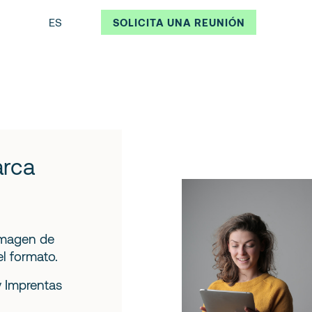
ES
SOLICITA UNA REUNIÓN
arca
 imagen de
l formato.
y Imprentas